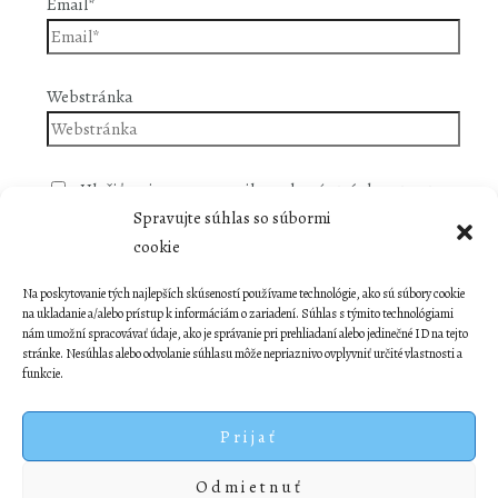
Email*
Webstránka
Uložiť moje meno, e-mail a webovú stránku v tomto
prehliadači pre moje budúce komentáre.
Spravujte súhlas so súbormi
cookie
Na poskytovanie tých najlepších skúseností používame technológie, ako sú súbory cookie
na ukladanie a/alebo prístup k informáciám o zariadení. Súhlas s týmito technológiami
nám umožní spracovávať údaje, ako je správanie pri prehliadaní alebo jedinečné ID na tejto
stránke. Nesúhlas alebo odvolanie súhlasu môže nepriaznivo ovplyvniť určité vlastnosti a
funkcie.
Prijať
Odmietnuť