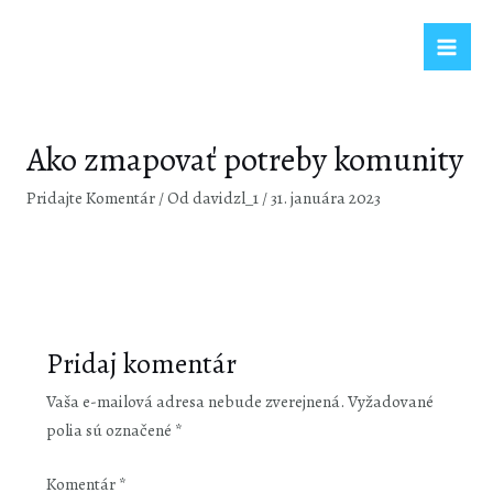
Preskočiť
na
Mai
obsah
Men
Ako zmapovať potreby komunity
Pridajte Komentár
/ Od
davidzl_1
/
31. januára 2023
Pridaj komentár
Vaša e-mailová adresa nebude zverejnená.
Vyžadované
polia sú označené
*
Komentár
*